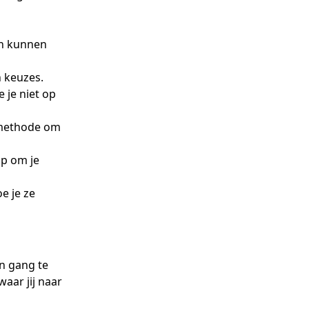
en kunnen
n keuzes.
 je niet op
 methode om
ap om je
e je ze
in gang te
aar jij naar