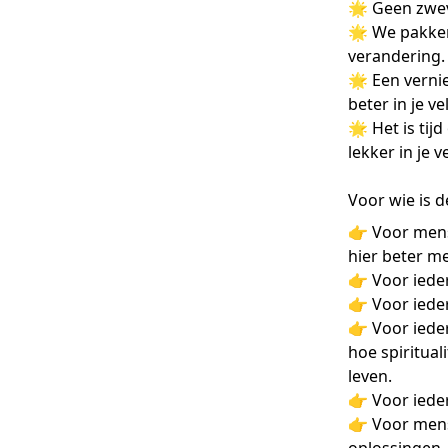
🌟 Geen zweve
🌟 We pakken
verandering.
🌟 Een vernie
beter in je vel
🌟 Het is tijd
lekker in je 
Voor wie is 
👉 Voor mens
hier beter m
👉 Voor ieder
👉 Voor iede
👉 Voor iede
hoe spiritual
leven.
👉 Voor ieder
👉 Voor mens