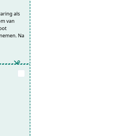
varing als
 om van
oot
t nemen. Na