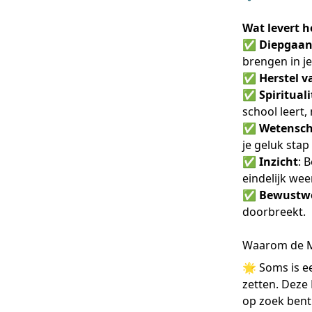
Wat levert h
✅
Diepgaan
brengen in je
✅
Herstel v
✅
Spiritual
school leert,
✅
Wetensch
je geluk stap
✅
Inzicht
: 
eindelijk wee
✅
Bewustw
doorbreekt.
Waarom de Ma
🌟 Soms is ee
zetten. Deze 
op zoek bent