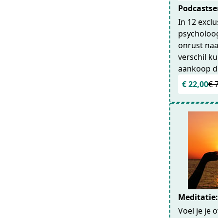
Podcastser
In 12 exclu
psycholoog
onrust naa
verschil k
aankoop di
€ 22,00
€ 
Meditatie
Voel je je