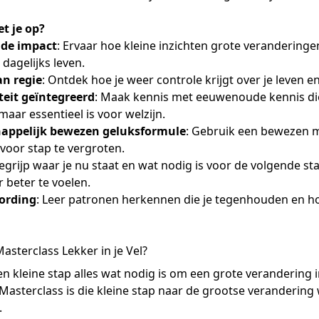
et je op?
de impact
: Ervaar hoe kleine inzichten grote verandering
 dagelijks leven.
an regie
: Ontdek hoe je weer controle krijgt over je leven e
iteit geïntegreerd
: Maak kennis met eeuwenoude kennis die
 maar essentieel is voor welzijn.
appelijk bewezen geluksformule
: Gebruik een bewezen
 voor stap te vergroten.
Begrijp waar je nu staat en wat nodig is voor de volgende st
r beter te voelen.
ording
: Leer patronen herkennen die je tegenhouden en ho
sterclass Lekker in je Vel?
n kleine stap alles wat nodig is om een grote verandering 
Masterclass is die kleine stap naar de grootse verandering w
.