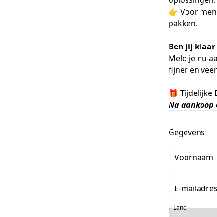
oplossingen.
👉 Voor mense
pakken.
Ben jij klaa
Meld je nu aa
fijner en vee
🎁 Tijdelijke
Na aankoop o
Gegevens
Voornaam
E-mailadre
Land