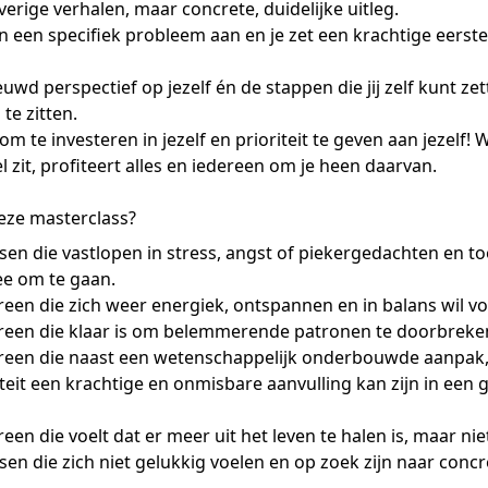
rige verhalen, maar concrete, duidelijke uitleg.
 een specifiek probleem aan en je zet een krachtige eerste 
uwd perspectief op jezelf én de stappen die jij zelf kunt z
 te zitten.
 om te investeren in jezelf en prioriteit te geven aan jezelf! Wa
vel zit, profiteert alles en iedereen om je heen daarvan.
deze masterclass?
en die vastlopen in stress, angst of piekergedachten en to
ee om te gaan.
een die zich weer energiek, ontspannen en in balans wil vo
reen die klaar is om belemmerende patronen te doorbreke
reen die naast een wetenschappelijk onderbouwde aanpak,
iteit een krachtige en onmisbare aanvulling kan zijn in een 
een die voelt dat er meer uit het leven te halen is, maar ni
en die zich niet gelukkig voelen en op zoek zijn naar concr