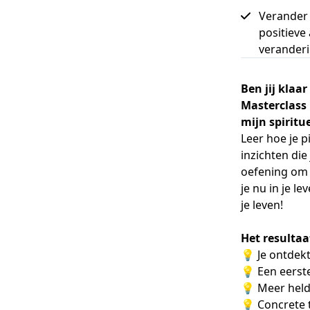
Verander 
positieve 
veranderi
Ben jij klaa
Masterclass 
mijn spiritu
Leer hoe je 
inzichten di
oefening om 
je nu in je l
je leven!
Het resultaa
💡
Je ontdekt
💡 Een eerste
💡 Meer held
💡 Concrete t