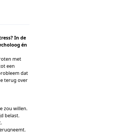
tress? In de
sycholoog én
groten met
tot een
 probleem dat
ie terug over
e zou willen.
d belast.
.
 terugneemt.