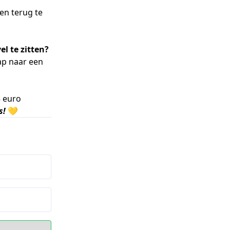
en terug te
el te zitten?
tap naar een
5 euro
s!
💛