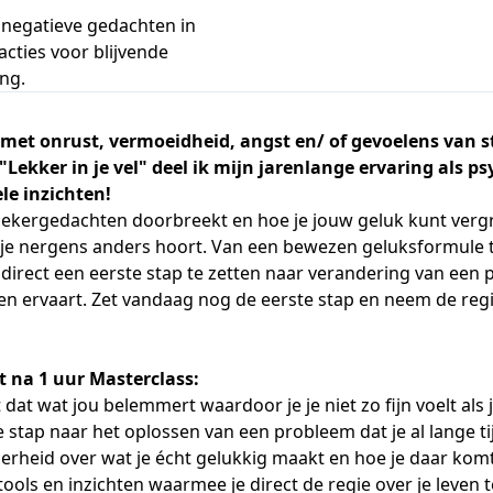
negatieve gedachten in
acties voor blijvende
ng.
r met onrust, vermoeidheid, angst en/ of gevoelens van s
"Lekker in je vel" deel ik mijn jarenlange ervaring als p
ele inzichten!
piekergedachten doorbreekt en hoe je jouw geluk kunt ver
e je nergens anders hoort. Van een bewezen geluksformule 
direct een eerste stap te zetten naar verandering van een
even ervaart. Zet vandaag nog de eerste stap en neem de reg
t na 1 uur Masterclass:
 dat wat jou belemmert waardoor je je niet zo fijn voelt als j
 stap naar het oplossen van een probleem dat je al lange tij
erheid over wat je écht gelukkig maakt en hoe je daar komt
ools en inzichten waarmee je direct de regie over je leven