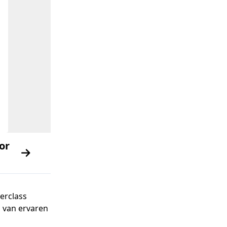
oor
erclass
g van ervaren