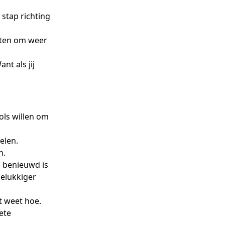
stap richting
etten om weer
nt als jij
ols willen om
elen.
n.
 benieuwd is
gelukkiger
et weet hoe.
ete