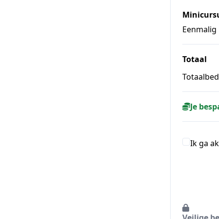
Minicurs
Eenmalig
Totaal
Totaalbedr
Je besp
Ik ga a
Veilige b