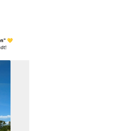
en" 💛
dt!