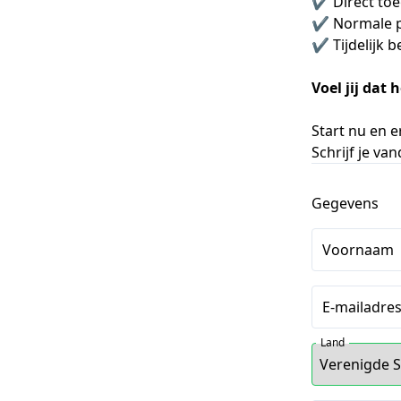
✔️ Direct to
✔️ Normale pr
✔️ Tijdelijk 
Voel jij dat 
Start nu en e
Schrijf je va
Gegevens
Voornaam
E-mailadre
Land