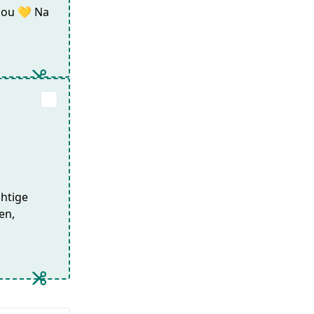
jou 💛 Na
chtige
en,