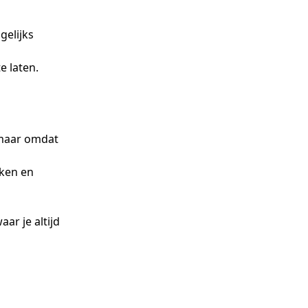
gelijks
e laten.
, maar omdat
aken en
ar je altijd