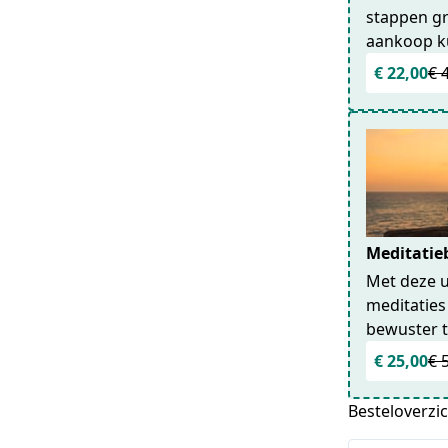
stappen gr
aankoop ku
€ 22,00
€ 
Meditatie
Met deze u
meditaties 
bewuster t
€ 25,00
€ 
Besteloverzi