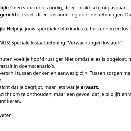
ijk:
Geen voorkennis nodig, direct praktisch toepasbaar.
gericht:
Je voelt direct verandering door de oefeningen. Da
jk:
Helpt je jouw specifieke blokkades te herkennen en los t
US! Speciale loslaatoefening “Verwachtingen loslaten”
uten voelt je hoofd rustiger. Niet omdat alles is opgelost
vastzit in doemscenario’s.
 verschil tussen denken en aanwezig zijn. Tussen zorgen m
n.
zicht dat je begrijpt, maar iets wat je
ervaart
.
nzicht om te onthouden, maar een gevoel dat je bijblijft en wa
unt keren.
weten