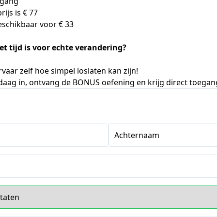
egang
ijs is € 77
beschikbaar voor € 33
het tijd is voor echte verandering?
rvaar zelf hoe simpel loslaten kan zijn!
ndaag in, ontvang de BONUS oefening en krijg direct toegan
Achternaam
s