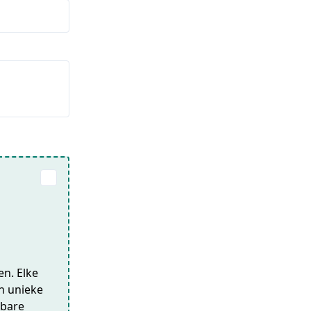
en. Elke
en unieke
lbare