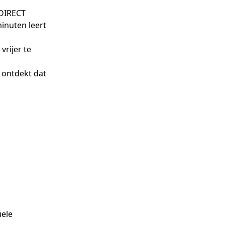
 DIRECT
minuten leert
vrijer te
 ontdekt dat
uele