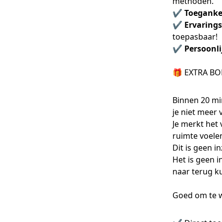
methoden.
✔️
Toegankel
✔️
Ervarings
toepasbaar!
✔️
Persoonli
🎁 EXTRA BON
Binnen 20 min
je niet meer 
Je merkt het
ruimte voele
Dit is geen in
Het is geen i
naar terug k
Goed om te 