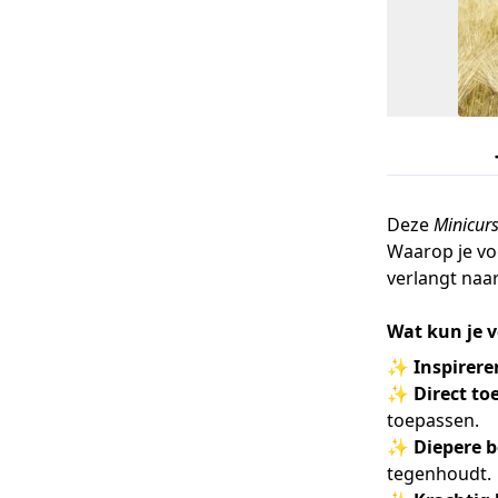
Deze
Minicur
Waarop je voe
verlangt naar
Wat kun je 
✨
Inspirere
✨
Direct to
toepassen.
✨
Diepere 
tegenhoudt.