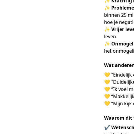
✨
Krachtig 
✨
Probleme
binnen 25 min
hoe je negati
✨
Vrijer lev
leven.
✨
Onmogeli
het onmogelijk
Wat anderen
💛 “Eindelij
💛 “Duidelijk
💛 “Ik voel m
💛 “Makkelij
💛 “Mijn kijk
Waarom dit 
✔️
Wetensch