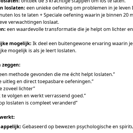
loslaten:
ontdek de 3 krachtige stappen om los te laten.
n loslaten:
een unieke oefening om problemen in je leven
uten los te laten + Speciale oefening waarin je binnen 20 
eve verwachtingen loslaat.
en:
een waardevolle transformatie die je helpt om lichter en 
jke mogelijk:
Ik deel een buitengewone ervaring waarin je
e mogelijk is als je leert loslaten.
 zeggen:
k een methode gevonden die me écht helpt loslaten.”
e uitleg en direct toepasbare oefeningen.”
e zoveel lichter”
k te volgen en werkt verrassend goed.”
 op loslaten is compleet veranderd”
werkt:
appelijk:
Gebaseerd op bewezen psychologische en spirit