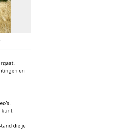
rgaat.
chtingen en
eo’s.
n kunt
tand die je