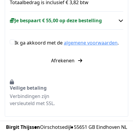
Totaalbedrag is inclusief € 3,82 btw
Je bespaart € 55,00 op deze bestelling
Ik ga akkoord met de
algemene voorwaarden
.
Afrekenen
Veilige betaling
Verbindingen zijn
versleuteld met SSL.
JANNY
uit
NL
heeft de podcastserie aangeschaft
Birgit Thijssen
Oirschotsedijk 5
5651 GB Eindhoven NL
2 maanden geleden •
Plug&Pay